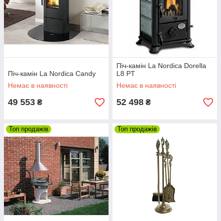
Піч-камін La Nordica Dorella
Піч-камін La Nordica Candy
L8 PT
Немає в наявності
Немає в наявності
49 553
52 498
₴
₴
Топ продажів
Топ продажів