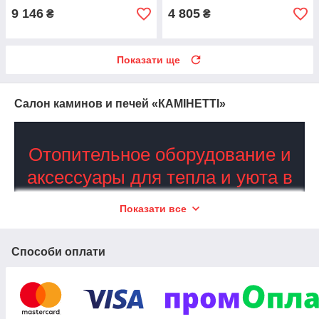
9 146
4 805
₴
₴
Показати ще
Салон каминов и печей «КАМІНЕТТІ»
Отопительное оборудование и
аксессуары для тепла и уюта в
доме
Показати все
Каминные печи на дровах, комплектующие
к ним, а также изысканные изделия из
Способи оплати
латуни для интерьеров
Продукция от ведущих италийских марок Stilars, La
Эта топка идеально сочетает в себе