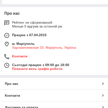
Nordica-Extraflame, Comex и др. Опт и розница. Выдаем
стильный внешний вид, надежность и
официальную гарантию! Возможны поставки на заказ.
высокую теплоотдачу при минимальных
затратах топлива. Изготовлена из
Про нас
Посмотреть каталог
высококачественного чугуна с двойными
стенками, что положительно
Рейтинг не сформований
Менше 5 відгуків за останній рік
сказывается на сроке ее службы.
Рекомендуем!
Працює з 07.04.2015
м. Маріуполь
Харлампиевская 33, Маріуполь, Україна
Контакти
Сьогодні працює з 09:00 до 18:00
Показати весь графік роботи
Про нас
Контакти
Особенностью этой модели является ее
Доставка та оплата