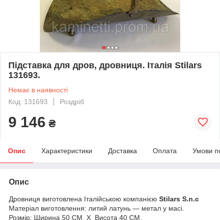
Підставка для дров, дровниця. Італія Stilars
131693.
Немає в наявності
Код: 131693
Роздріб
9 146
₴
Опис
Характеристики
Доставка
Оплата
Умови п
Опис
Дровниця виготовлена Італійською компанією
Stilars S.n.c
Матеріал виготовлення: литий латунь — метал у масі.
Розмір: Ширина 50 CM X Висота 40 CM.