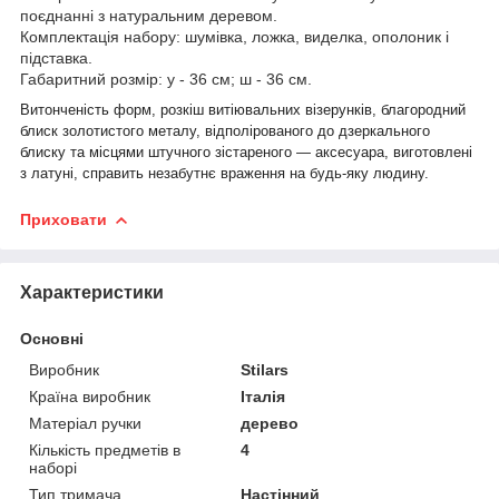
поєднанні з натуральним деревом.
Комплектація набору: шумівка, ложка, виделка, ополоник і
підставка.
Габаритний розмір: у - 36 см; ш - 36 см.
Витонченість форм, розкіш витіювальних візерунків, благородний
блиск золотистого металу, відполірованого до дзеркального
блиску та місцями штучного зістареного — аксесуара, виготовлені
з латуні, справить незабутнє враження на будь-яку людину.
Приховати
Характеристики
Основні
Виробник
Stilars
Країна виробник
Італія
Матеріал ручки
дерево
Кількість предметів в
4
наборі
Тип тримача
Настінний