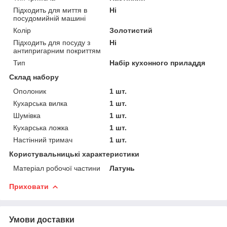
Підходить для миття в
Ні
посудомийній машині
Колір
Золотистий
Підходить для посуду з
Ні
антипригарним покриттям
Тип
Набір кухонного приладдя
Склад набору
Ополоник
1 шт.
Кухарська вилка
1 шт.
Шумівка
1 шт.
Кухарська ложка
1 шт.
Настінний тримач
1 шт.
Користувальницькі характеристики
Матеріал робочої частини
Латунь
Приховати
Умови доставки