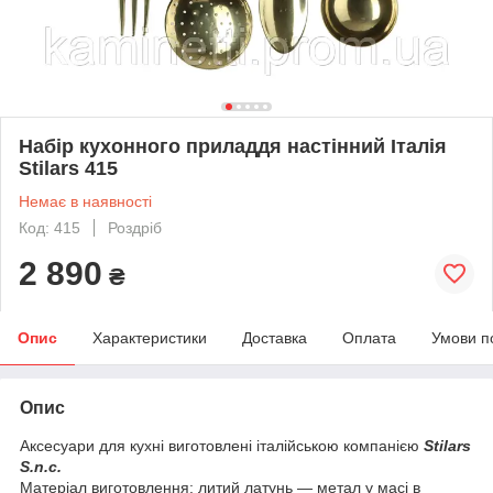
Набір кухонного приладдя настінний Італія
Stilars 415
Немає в наявності
Код: 415
Роздріб
2 890
₴
Опис
Характеристики
Доставка
Оплата
Умови п
Опис
Аксесуари для кухні виготовлені італійською компанією
Stilars
S.n.c.
Матеріал виготовлення: литий латунь — метал у масі в